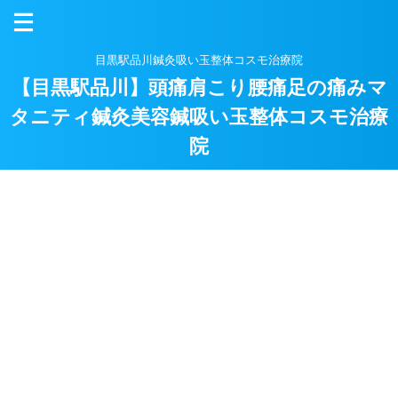
目黒駅品川鍼灸吸い玉整体コスモ治療院
【目黒駅品川】頭痛肩こり腰痛足の痛みマ
タニティ鍼灸美容鍼吸い玉整体コスモ治療
院