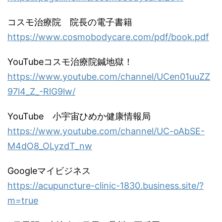
コスモ治療院 院長の電子書籍
https://www.cosmobodycare.com/pdf/book.pdf
YouTubeコスモ治療院鍼地獄！
https://www.youtube.com/channel/UCen01uuZZ
97l4_Z_-RlG9lw/
YouTube 小宇宙ひめか健康情報局
https://www.youtube.com/channel/UC-oAbSE-
M4dO8_OLyzdT_nw
Googleマイビジネス
https://acupuncture-clinic-1830.business.site/?
m=true