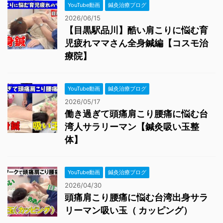
YouTube動画
鍼灸治療ブログ
2026/06/15
【目黒駅品川】酷い肩こりに悩む育
児疲れママさん全身鍼編【コスモ治
療院】
YouTube動画
鍼灸治療ブログ
2026/05/17
働き過ぎて頭痛肩こり腰痛に悩む台
湾人サラリーマン【鍼灸吸い玉整
体】
YouTube動画
鍼灸治療ブログ
2026/04/30
頭痛肩こり腰痛に悩む台湾出身サラ
リーマン吸い玉（ カッピング）