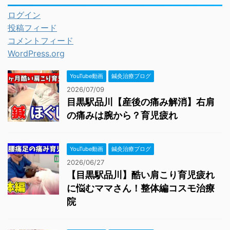
ログイン
投稿フィード
コメントフィード
WordPress.org
YouTube動画
鍼灸治療ブログ
2026/07/09
目黒駅品川【産後の痛み解消】右肩
の痛みは腕から？育児疲れ
YouTube動画
鍼灸治療ブログ
2026/06/27
【目黒駅品川】酷い肩こり育児疲れ
に悩むママさん！整体編コスモ治療
院