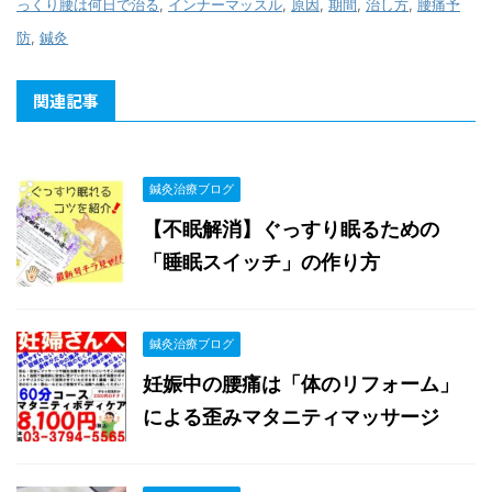
っくり腰は何日で治る
,
インナーマッスル
,
原因
,
期間
,
治し方
,
腰痛予
防
,
鍼灸
関連記事
鍼灸治療ブログ
【不眠解消】ぐっすり眠るための
「睡眠スイッチ」の作り方
鍼灸治療ブログ
妊娠中の腰痛は「体のリフォーム」
による歪みマタニティマッサージ