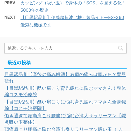
PREV
カッピング（吸い玉）で身体の「SOS」を見える化！
5000年の歴史
NEXT
【目黒駅品川】伊藤超短波（株）製品イトーES-360
優秀な機械です
最近の投稿
目黒駅品川【産後の痛み解消】右肩の痛みは腕から？育児
疲れ
【目黒駅品川】酷い肩こり育児疲れに悩むママさん！整体
編コスモ治療院
【目黒駅品川】酷い肩こりに悩む育児疲れママさん全身鍼
編【コスモ治療院】
働き過ぎて頭痛肩こり腰痛に悩む台湾人サラリーマン【鍼
灸吸い玉整体】
頭痛肩こり腰痛に悩む台湾出身サラリーマン吸い玉（ カ