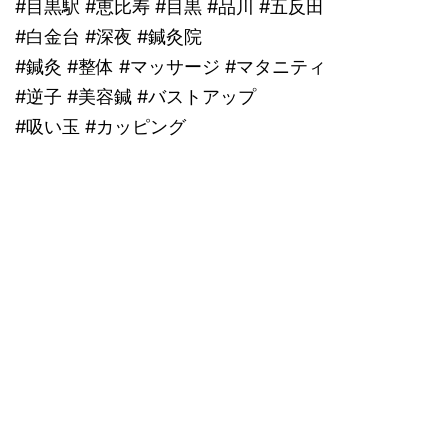
#目黒駅 #恵比寿 #目黒 #品川 #五反田
#白金台 #深夜 #鍼灸院
#鍼灸 #整体 #マッサージ #マタニティ
#逆子 #美容鍼 #バストアップ
#吸い玉 #カッピング