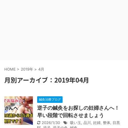
HOME
>
2019年
>
4月
月別アーカイブ：2019年04月
鍼灸治療ブログ
逆子の鍼灸をお探しの妊婦さんへ！
早い段階で回転させましょう
2026/1/30
吸い玉
,
品川
,
妊婦
,
整体
,
目黒
駅
,
逆子
,
逆子の灸
,
鍼灸