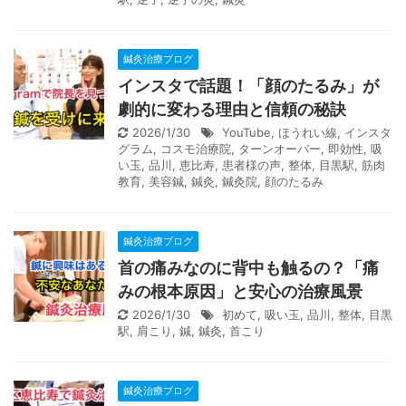
鍼灸治療ブログ
インスタで話題！「顔のたるみ」が
劇的に変わる理由と信頼の秘訣
2026/1/30
YouTube
,
ほうれい線
,
インスタ
グラム
,
コスモ治療院
,
ターンオーバー
,
即効性
,
吸
い玉
,
品川
,
恵比寿
,
患者様の声
,
整体
,
目黒駅
,
筋肉
教育
,
美容鍼
,
鍼灸
,
鍼灸院
,
顔のたるみ
鍼灸治療ブログ
首の痛みなのに背中も触るの？「痛
みの根本原因」と安心の治療風景
2026/1/30
初めて
,
吸い玉
,
品川
,
整体
,
目黒
駅
,
肩こり
,
鍼
,
鍼灸
,
首こり
鍼灸治療ブログ