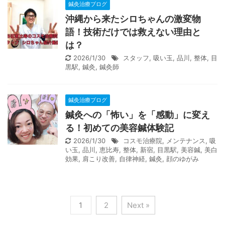
鍼灸治療ブログ
沖縄から来たシロちゃんの激変物
語！技術だけでは救えない理由と
は？
2026/1/30
スタッフ
,
吸い玉
,
品川
,
整体
,
目
黒駅
,
鍼灸
,
鍼灸師
鍼灸治療ブログ
鍼灸への「怖い」を「感動」に変え
る！初めての美容鍼体験記
2026/1/30
コスモ治療院
,
メンテナンス
,
吸
い玉
,
品川
,
恵比寿
,
整体
,
新宿
,
目黒駅
,
美容鍼
,
美白
効果
,
肩こり改善
,
自律神経
,
鍼灸
,
顔のゆがみ
1
2
Next »