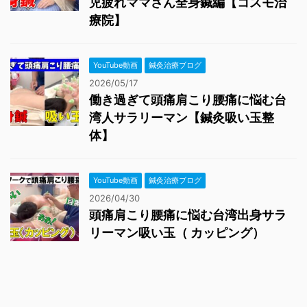
児疲れママさん全身鍼編【コスモ治
療院】
YouTube動画
鍼灸治療ブログ
2026/05/17
働き過ぎて頭痛肩こり腰痛に悩む台
湾人サラリーマン【鍼灸吸い玉整
体】
YouTube動画
鍼灸治療ブログ
2026/04/30
頭痛肩こり腰痛に悩む台湾出身サラ
リーマン吸い玉（ カッピング）