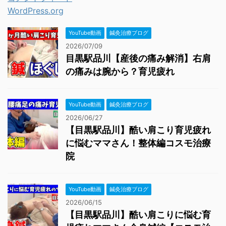
WordPress.org
YouTube動画
鍼灸治療ブログ
2026/07/09
目黒駅品川【産後の痛み解消】右肩
の痛みは腕から？育児疲れ
YouTube動画
鍼灸治療ブログ
2026/06/27
【目黒駅品川】酷い肩こり育児疲れ
に悩むママさん！整体編コスモ治療
院
YouTube動画
鍼灸治療ブログ
2026/06/15
【目黒駅品川】酷い肩こりに悩む育