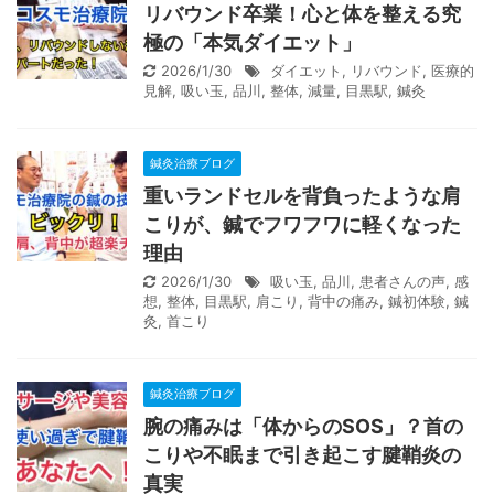
リバウンド卒業！心と体を整える究
極の「本気ダイエット」
2026/1/30
ダイエット
,
リバウンド
,
医療的
見解
,
吸い玉
,
品川
,
整体
,
減量
,
目黒駅
,
鍼灸
鍼灸治療ブログ
重いランドセルを背負ったような肩
こりが、鍼でフワフワに軽くなった
理由
2026/1/30
吸い玉
,
品川
,
患者さんの声
,
感
想
,
整体
,
目黒駅
,
肩こり
,
背中の痛み
,
鍼初体験
,
鍼
灸
,
首こり
鍼灸治療ブログ
腕の痛みは「体からのSOS」？首の
こりや不眠まで引き起こす腱鞘炎の
真実