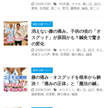
2026/1/30
PC作業
,
スマホ
,
吸い玉
,
品川
,
整体
,
目黒駅
,
肩こり
,
育児
,
腱鞘炎
,
鍼灸
,
首こり
鍼灸治療ブログ
消えない膝の痛み。子供の頃の「オ
スグッド」が原因かも？鍼灸で驚き
の変化
2026/1/30
オスグッド
,
吸い玉
,
品川
,
大人
,
患者さんの声
,
整体
,
目黒駅
,
膝の痛み
,
鍼灸
鍼灸治療ブログ
膝の痛み・オスグッドを根本から解
決！「痛みの正体」と「魔法の鍼」
2026/1/30
オスグット
,
吸い玉
,
品川
,
整体
,
施術動画
,
目黒駅
,
膝の痛み
,
鍼灸