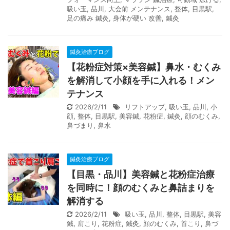
吸い玉
,
品川
,
大会前 メンテナンス
,
整体
,
目黒駅
,
足の痛み 鍼灸
,
身体が硬い 改善
,
鍼灸
鍼灸治療ブログ
【花粉症対策×美容鍼】鼻水・むくみ
を解消して小顔を手に入れる！メン
テナンス
2026/2/11
リフトアップ
,
吸い玉
,
品川
,
小
顔
,
整体
,
目黒駅
,
美容鍼
,
花粉症
,
鍼灸
,
顔のむくみ
,
鼻づまり
,
鼻水
鍼灸治療ブログ
【目黒・品川】美容鍼と花粉症治療
を同時に！顔のむくみと鼻詰まりを
解消する
2026/2/11
吸い玉
,
品川
,
整体
,
目黒駅
,
美容
鍼
,
肩こり
,
花粉症
,
鍼灸
,
顔のむくみ
,
首こり
,
鼻づ