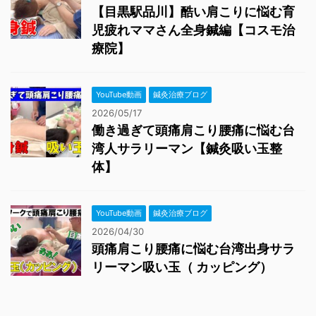
【目黒駅品川】酷い肩こりに悩む育
児疲れママさん全身鍼編【コスモ治
療院】
YouTube動画
鍼灸治療ブログ
2026/05/17
働き過ぎて頭痛肩こり腰痛に悩む台
湾人サラリーマン【鍼灸吸い玉整
体】
YouTube動画
鍼灸治療ブログ
2026/04/30
頭痛肩こり腰痛に悩む台湾出身サラ
リーマン吸い玉（ カッピング）