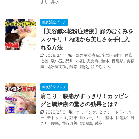
まり
,
鼻水
鍼灸治療ブログ
【美容鍼×花粉症治療】顔のむくみを
スッキリ！内側から美しさを手に入
れる方法
2026/2/11
コスモ治療院
,
乳糖不耐症
,
体質
改善
,
吸い玉
,
品川
,
小顔
,
恵比寿
,
整体
,
目黒駅
,
美容
鍼
,
花粉症対策
,
酵素
,
鍼灸
,
顔のむくみ
鍼灸治療ブログ
肩こり・腰痛がすっきり！カッピン
グと鍼治療の驚きの効果とは？
2026/2/10
カッピング
,
タクシードライバ
ー
,
デトックス
,
効果
,
吸い玉
,
品川
,
整体
,
目黒駅
,
肩
こり
,
腰痛
,
血行改善
,
鍼治療
,
鍼灸