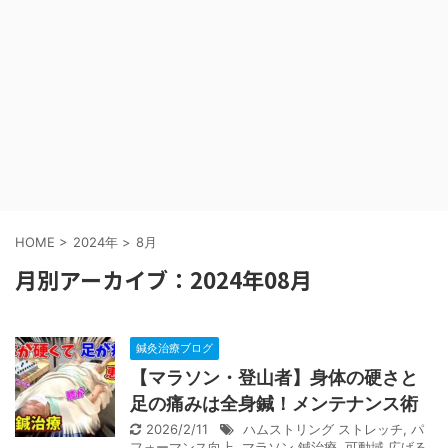
HOME
>
2024年
>
8月
月別アーカイブ：2024年08月
鍼灸治療ブログ
【マラソン・登山者】身体の硬さと
足の痛みは全身鍼！メンテナンス術
2026/2/11
ハムストリング ストレッチ
,
パ
フォーマンス向上
,
マラソン 鍼治療
,
可動域 広げる
,