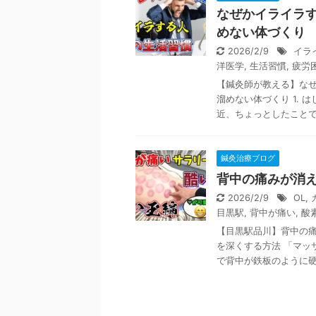
なぜかイライラ
めない体づくり
2026/2/9
イラ
洋医学
,
生活習慣
,
疲労
【鍼灸師が教える】な
溜めない体づくり 1.
近、ちょっとしたことで怒
鍼灸治療ブログ
背中の痛みが消
2026/2/9
OL
,
目黒駅
,
背中が痛い
,
酸
【目黒駅品川】背中の
を深くする方法 「マッ
で背中が鉄板のように硬い