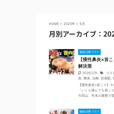
HOME
>
2023年
>
5月
月別アーカイブ：202
鍼灸治療ブログ
【慢性鼻炎×首
解決策
2026/2/9
コス
炎
,
整体
,
治療
,
目黒駅
,
【慢性鼻炎×首こり】
「いくら揉んでも肩こ
今回は、年末の激務で背中
鍼灸治療ブログ