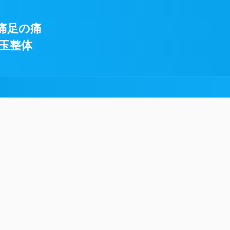
痛足の痛
玉整体
!