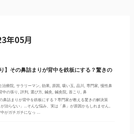
3年05月
こり】その鼻詰まりが背中を鉄板にする？驚きの
モ治療院
,
サラリーマン
,
効果
,
原因
,
吸い玉
,
品川
,
専門家
,
慢性鼻
背中の張り
,
評判
,
選び方
,
鍼灸
,
鍼灸院
,
首こり
,
鼻
その鼻詰まりが背中を鉄板にする？専門家が教える驚きの解決策
りが治らない」…そんな悩み、実は「鼻」が原因かもしれません。
がガチガチになっ ...