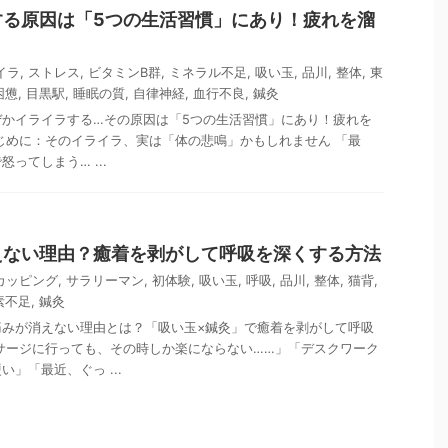
する原因は「5つの生活習慣」にあり！疲れを溜
イラ
,
ストレス
,
ビタミンB群
,
ミネラル不足
,
吸い玉
,
品川
,
整体
,
東
困憊
,
目黒駅
,
睡眠の質
,
自律神経
,
血行不良
,
鍼灸
ぜかイライラする…その原因は「5つの生活習慣」にあり！疲れを
 はじめに：そのイライラ、実は「体の悲鳴」かもしれません 「最
ってしまう… ...
えない理由？癒着を剥がして呼吸を深くする方法
カッピング
,
サラリーマン
,
初体験
,
吸い玉
,
呼吸
,
品川
,
整体
,
猫背
,
素不足
,
鍼灸
痛みが消えない理由とは？「吸い玉×鍼灸」で癒着を剥がして呼吸
サージに行っても、その時しか楽にならない……」「デスクワーク
」「最近、ぐっ ...