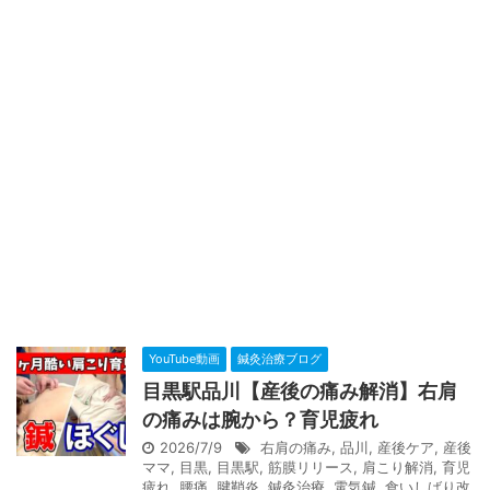
YouTube動画
鍼灸治療ブログ
目黒駅品川【産後の痛み解消】右肩
の痛みは腕から？育児疲れ
2026/7/9
右肩の痛み
,
品川
,
産後ケア
,
産後
ママ
,
目黒
,
目黒駅
,
筋膜リリース
,
肩こり解消
,
育児
疲れ
,
腰痛
,
腱鞘炎
,
鍼灸治療
,
電気鍼
,
食いしばり改