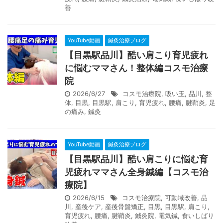
善
YouTube動画
鍼灸治療ブログ
【目黒駅品川】酷い肩こり育児疲れ
に悩むママさん！整体編コスモ治療
院
2026/6/27
コスモ治療院
,
吸い玉
,
品川
,
整
体
,
目黒
,
目黒駅
,
肩こり
,
育児疲れ
,
腰痛
,
腱鞘炎
,
足
の痛み
,
鍼灸
YouTube動画
鍼灸治療ブログ
【目黒駅品川】酷い肩こりに悩む育
児疲れママさん全身鍼編【コスモ治
療院】
2026/6/15
コスモ治療院
,
可動域改善
,
品
川
,
産後ケア
,
産後骨盤矯正
,
目黒
,
目黒駅
,
肩こり
,
育児疲れ
,
腰痛
,
腱鞘炎
,
鍼灸院
,
電気鍼
,
食いしばり