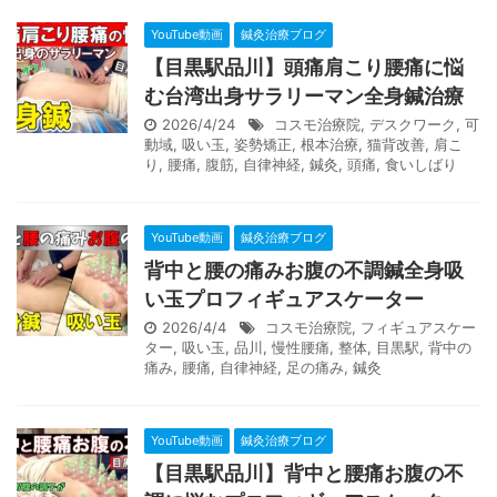
YouTube動画
鍼灸治療ブログ
【目黒駅品川】頭痛肩こり腰痛に悩
む台湾出身サラリーマン全身鍼治療
2026/4/24
コスモ治療院
,
デスクワーク
,
可
動域
,
吸い玉
,
姿勢矯正
,
根本治療
,
猫背改善
,
肩こ
り
,
腰痛
,
腹筋
,
自律神経
,
鍼灸
,
頭痛
,
食いしばり
YouTube動画
鍼灸治療ブログ
背中と腰の痛みお腹の不調鍼全身吸
い玉プロフィギュアスケーター
2026/4/4
コスモ治療院
,
フィギュアスケー
ター
,
吸い玉
,
品川
,
慢性腰痛
,
整体
,
目黒駅
,
背中の
痛み
,
腰痛
,
自律神経
,
足の痛み
,
鍼灸
YouTube動画
鍼灸治療ブログ
【目黒駅品川】背中と腰痛お腹の不