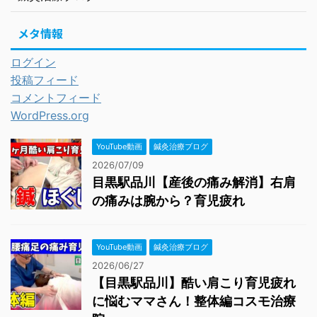
メタ情報
ログイン
投稿フィード
コメントフィード
WordPress.org
YouTube動画
鍼灸治療ブログ
2026/07/09
目黒駅品川【産後の痛み解消】右肩
の痛みは腕から？育児疲れ
YouTube動画
鍼灸治療ブログ
2026/06/27
【目黒駅品川】酷い肩こり育児疲れ
に悩むママさん！整体編コスモ治療