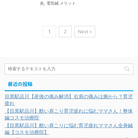
灸
,
電気鍼 メリット
1
2
Next »
最近の投稿
目黒駅品川【産後の痛み解消】右肩の痛みは腕から？育児
疲れ
【目黒駅品川】酷い肩こり育児疲れに悩むママさん！整体
編コスモ治療院
【目黒駅品川】酷い肩こりに悩む育児疲れママさん全身鍼
編【コスモ治療院】