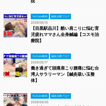
院
YouTube動画
鍼灸治療ブログ
2026/06/15
【目黒駅品川】酷い肩こりに悩む育
児疲れママさん全身鍼編【コスモ治
療院】
YouTube動画
鍼灸治療ブログ
2026/05/17
働き過ぎて頭痛肩こり腰痛に悩む台
湾人サラリーマン【鍼灸吸い玉整
体】
YouTube動画
鍼灸治療ブログ
2026/04/30