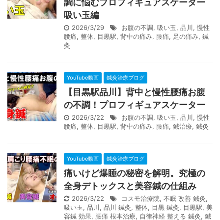
調に悩むプロフィギュアスケーター
吸い玉編
2026/3/29
お腹の不調
,
吸い玉
,
品川
,
慢性
腰痛
,
整体
,
目黒駅
,
背中の痛み
,
腰痛
,
足の痛み
,
鍼
灸
YouTube動画
鍼灸治療ブログ
【目黒駅品川】背中と慢性腰痛お腹
の不調！プロフィギュアスケーター
2026/3/22
お腹の不調
,
吸い玉
,
品川
,
慢性
腰痛
,
整体
,
目黒駅
,
背中の痛み
,
腰痛
,
鍼治療
,
鍼灸
YouTube動画
鍼灸治療ブログ
痛いけど爆睡の秘密を解明。究極の
全身デトックスと美容鍼の仕組み
2026/3/22
コスモ治療院
,
不眠 改善 鍼灸
,
吸い玉
,
品川
,
品川 鍼灸
,
整体
,
目黒 鍼灸
,
目黒駅
,
美
容鍼 効果
,
腰痛 根本治療
,
自律神経 整える 鍼灸
,
鍼