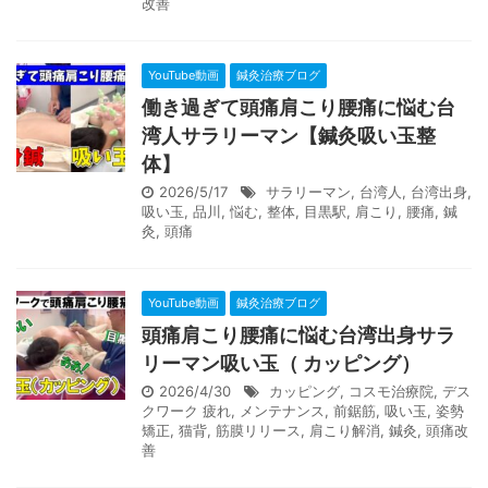
改善
YouTube動画
鍼灸治療ブログ
働き過ぎて頭痛肩こり腰痛に悩む台
湾人サラリーマン【鍼灸吸い玉整
体】
2026/5/17
サラリーマン
,
台湾人
,
台湾出身
,
吸い玉
,
品川
,
悩む
,
整体
,
目黒駅
,
肩こり
,
腰痛
,
鍼
灸
,
頭痛
YouTube動画
鍼灸治療ブログ
頭痛肩こり腰痛に悩む台湾出身サラ
リーマン吸い玉（ カッピング）
2026/4/30
カッピング
,
コスモ治療院
,
デス
クワーク 疲れ
,
メンテナンス
,
前鋸筋
,
吸い玉
,
姿勢
矯正
,
猫背
,
筋膜リリース
,
肩こり解消
,
鍼灸
,
頭痛改
善