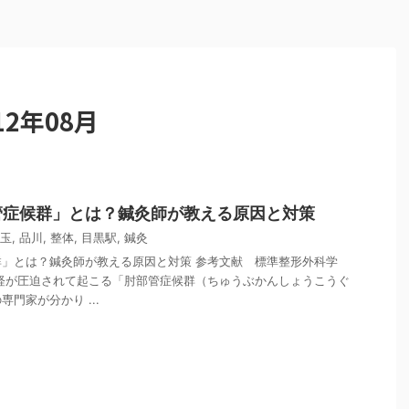
2年08月
管症候群」とは？鍼灸師が教える原因と対策
玉
,
品川
,
整体
,
目黒駅
,
鍼灸
」とは？鍼灸師が教える原因と対策 参考文献 標準整形外科学
経が圧迫されて起こる「肘部管症候群（ちゅうぶかんしょうこうぐ
門家が分かり ...