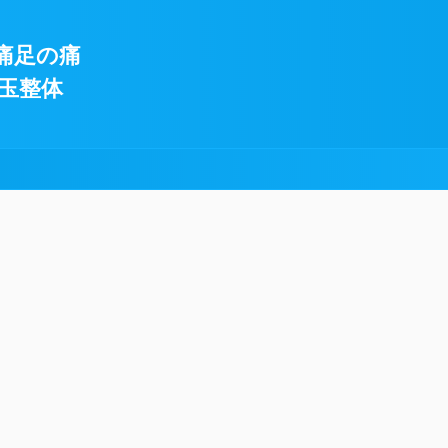
痛足の痛
玉整体
!