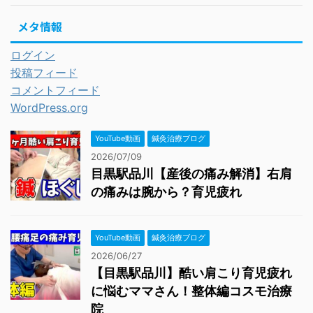
メタ情報
ログイン
投稿フィード
コメントフィード
WordPress.org
YouTube動画
鍼灸治療ブログ
2026/07/09
目黒駅品川【産後の痛み解消】右肩
の痛みは腕から？育児疲れ
YouTube動画
鍼灸治療ブログ
2026/06/27
【目黒駅品川】酷い肩こり育児疲れ
に悩むママさん！整体編コスモ治療
院