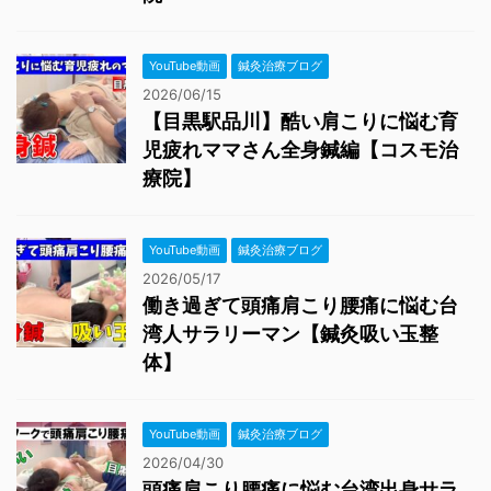
YouTube動画
鍼灸治療ブログ
2026/06/15
【目黒駅品川】酷い肩こりに悩む育
児疲れママさん全身鍼編【コスモ治
療院】
YouTube動画
鍼灸治療ブログ
2026/05/17
働き過ぎて頭痛肩こり腰痛に悩む台
湾人サラリーマン【鍼灸吸い玉整
体】
YouTube動画
鍼灸治療ブログ
2026/04/30
頭痛肩こり腰痛に悩む台湾出身サラ