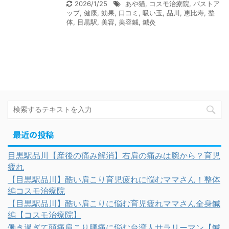
2026/1/25
あや猫
,
コスモ治療院
,
バストア
ップ
,
健康
,
効果
,
口コミ
,
吸い玉
,
品川
,
恵比寿
,
整
体
,
目黒駅
,
美容
,
美容鍼
,
鍼灸
最近の投稿
目黒駅品川【産後の痛み解消】右肩の痛みは腕から？育児
疲れ
【目黒駅品川】酷い肩こり育児疲れに悩むママさん！整体
編コスモ治療院
【目黒駅品川】酷い肩こりに悩む育児疲れママさん全身鍼
編【コスモ治療院】
働き過ぎて頭痛肩こり腰痛に悩む台湾人サラリーマン【鍼