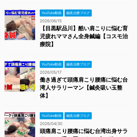
YouTube動画
鍼灸治療ブログ
2026/06/15
【目黒駅品川】酷い肩こりに悩む育
児疲れママさん全身鍼編【コスモ治
療院】
YouTube動画
鍼灸治療ブログ
2026/05/17
働き過ぎて頭痛肩こり腰痛に悩む台
湾人サラリーマン【鍼灸吸い玉整
体】
YouTube動画
鍼灸治療ブログ
2026/04/30
頭痛肩こり腰痛に悩む台湾出身サラ