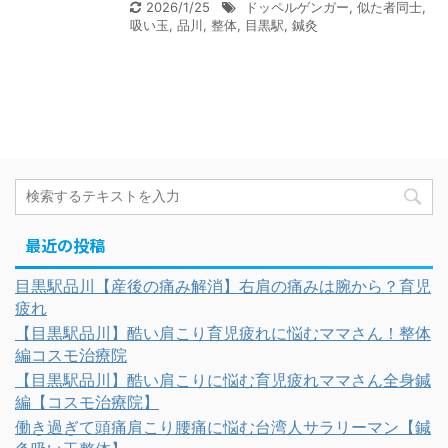
2026/1/25
ドッペルゲンガー
,
似た者同士
,
吸い玉
,
品川
,
整体
,
目黒駅
,
鍼灸
最近の投稿
目黒駅品川【産後の痛み解消】右肩の痛みは腕から？育児
疲れ
【目黒駅品川】酷い肩こり育児疲れに悩むママさん！整体
編コスモ治療院
【目黒駅品川】酷い肩こりに悩む育児疲れママさん全身鍼
編【コスモ治療院】
働き過ぎて頭痛肩こり腰痛に悩む台湾人サラリーマン【鍼