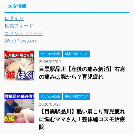
メタ情報
ログイン
投稿フィード
コメントフィード
WordPress.org
YouTube動画
鍼灸治療ブログ
2026/07/09
目黒駅品川【産後の痛み解消】右肩
の痛みは腕から？育児疲れ
YouTube動画
鍼灸治療ブログ
2026/06/27
【目黒駅品川】酷い肩こり育児疲れ
に悩むママさん！整体編コスモ治療
院