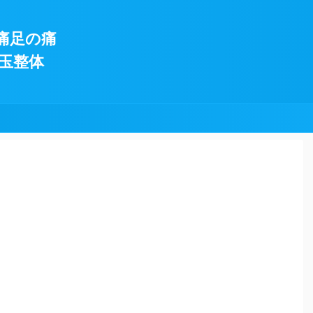
痛足の痛
玉整体
!