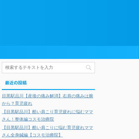
最近の投稿
目黒駅品川【産後の痛み解消】右肩の痛みは腕
から？育児疲れ
【目黒駅品川】酷い肩こり育児疲れに悩むママ
さん！整体編コスモ治療院
【目黒駅品川】酷い肩こりに悩む育児疲れママ
さん全身鍼編【コスモ治療院】