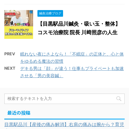
鍼灸治療ブログ
【目黒駅品川鍼灸・吸い玉・整体】
コスモ治療院 院長 川﨑照彦の人生
PREV
眠れない夜にさよなら！「不眠症」の正体と、心と体
をゆるめる魔法の習慣
NEXT
デキる男は「顔」が違う！仕事もプライベートも加速
させる「男の美容鍼」
最近の投稿
目黒駅品川【産後の痛み解消】右肩の痛みは腕から？育児