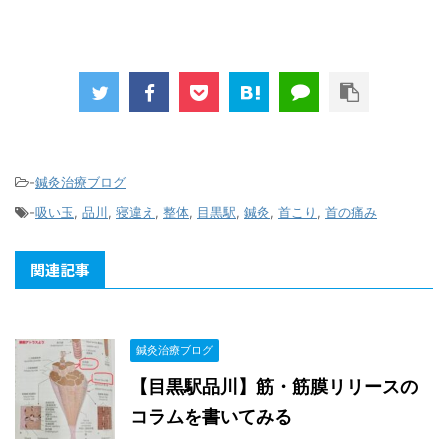
-
鍼灸治療ブログ
-
吸い玉
,
品川
,
寝違え
,
整体
,
目黒駅
,
鍼灸
,
首こり
,
首の痛み
関連記事
鍼灸治療ブログ
【目黒駅品川】筋・筋膜リリースの
コラムを書いてみる