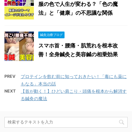
服の色で人生が変わる？「色の魔
法」と「健康」の不思議な関係
鍼灸治療ブログ
スマホ首・腰痛・肌荒れを根本改
善！全身鍼灸と美容鍼の相乗効果
PREV
プロテインを飲む前に知っておきたい！「毒にも薬に
もなる」本当の話
NEXT
【首が動く！】ひどい肩こり・頭痛を根本から解消す
る鍼灸の魔法