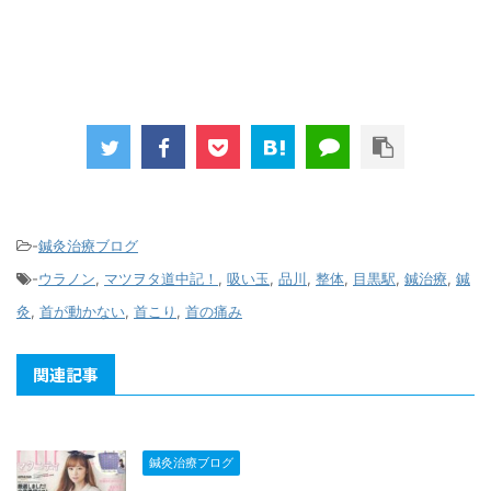
-
鍼灸治療ブログ
-
ウラノン
,
マツヲタ道中記！
,
吸い玉
,
品川
,
整体
,
目黒駅
,
鍼治療
,
鍼
灸
,
首が動かない
,
首こり
,
首の痛み
関連記事
鍼灸治療ブログ