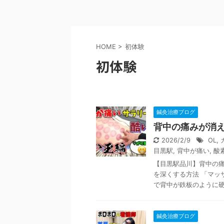
HOME
>
初体験
初体験
鍼灸治療ブログ
背中の痛みが消
2026/2/9
OL
,
目黒駅
,
背中が痛い
,
酸
【目黒駅品川】背中の
を深くする方法 「マッ
で背中が鉄板のように硬い
鍼灸治療ブログ