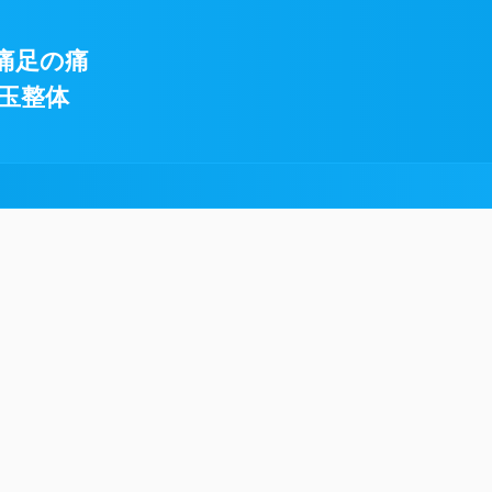
痛足の痛
玉整体
!