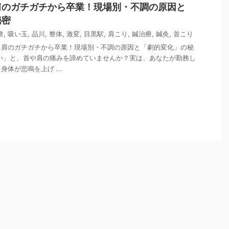
肩のガチガチから卒業！現場別・不調の原因と
秘密
験
,
吸い玉
,
品川
,
整体
,
激変
,
目黒駅
,
肩こり
,
鍼治療
,
鍼灸
,
首こり
・肩のガチガチから卒業！現場別・不調の原因と「劇的変化」の秘
い」と、首や肩の痛みを諦めていませんか？実は、あなたが勤務し
体が悲鳴を上げ ...