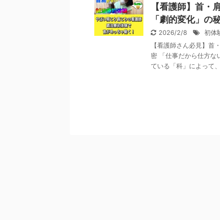
【看護師】首・
「劇的変化」の
2026/2/8
初体
【看護師さん必見】首
密 「仕事だから仕方な
ている「科」によって、身