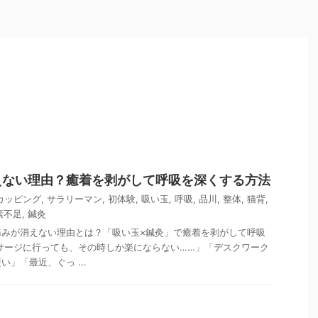
えない理由？癒着を剥がして呼吸を深くする方法
カッピング
,
サラリーマン
,
初体験
,
吸い玉
,
呼吸
,
品川
,
整体
,
猫背
,
素不足
,
鍼灸
痛みが消えない理由とは？「吸い玉×鍼灸」で癒着を剥がして呼吸
サージに行っても、その時しか楽にならない……」「デスクワーク
」「最近、ぐっ ...