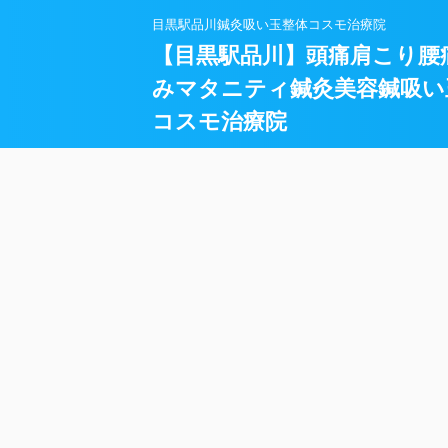
目黒駅品川鍼灸吸い玉整体コスモ治療院
【目黒駅品川】頭痛肩こり腰
みマタニティ鍼灸美容鍼吸い
コスモ治療院