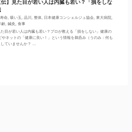
直伝】見た目が若い人は内臓も若い？「損をしな
識
寿命
,
吸い玉
,
品川
,
整体
,
日本健康コンシェルジュ協会
,
東大病院
,
年齢
,
鍼灸
,
食事
見た目が若い人は内臓も若い？プロが教える「損をしない」健康の
ビやネットの「健康に良い！」という情報を鵜呑み（うのみ：何も
ていませんか？ ...