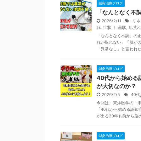
鍼灸治療ブログ
「なんとなく不
2026/2/11
ミネ
れ
,
症状
,
目黒駅
,
肌荒れ
「なんとなく不調」の正
れが取れない」「肌が
「異常なし」と言われたけ
鍼灸治療ブログ
40代から始める
が大切なのか？
2026/2/5
40代
今回は、東洋医学の「
「40代から始める認知
が出る20年も前から脳の
鍼灸治療ブログ