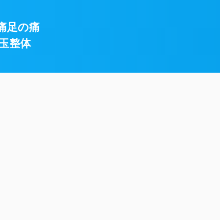
痛足の痛
玉整体