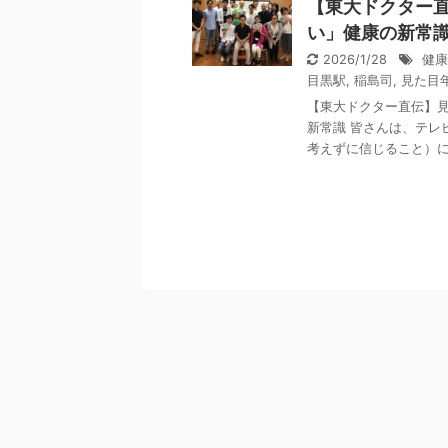
【東大ドクター
い」健康の新常
2026/1/28
健康
目黒駅
,
稲島司
,
見た目
【東大ドクター直伝】
新常識 皆さんは、テレ
考えずに信じること）にし