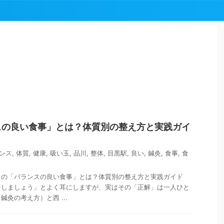
!
スの良い食事」とは？体質別の整え方と実践ガイ
ンス
,
体質
,
健康
,
吸い玉
,
品川
,
整体
,
目黒駅
,
良い
,
鍼灸
,
食事
,
食
当の「バランスの良い食事」とは？体質別の整え方と実践ガイド
をしましょう」とよく耳にしますが、実はその「正解」は一人ひと
灸の考え方）と西 ...