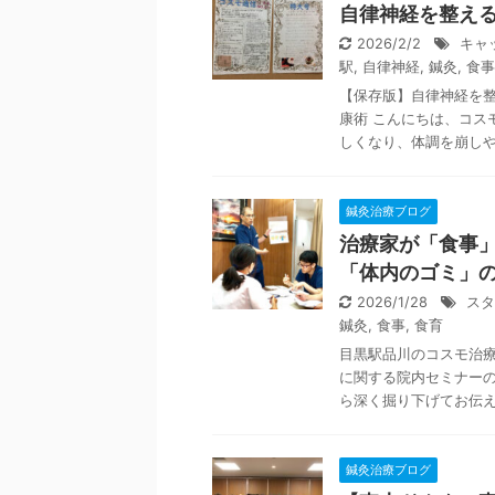
自律神経を整える
2026/2/2
キャ
駅
,
自律神経
,
鍼灸
,
食事
【保存版】自律神経を整
康術 こんにちは、コス
しくなり、体調を崩しやす
鍼灸治療ブログ
治療家が「食事
「体内のゴミ」
2026/1/28
スタ
鍼灸
,
食事
,
食育
目黒駅品川のコスモ治
に関する院内セミナー
ら深く掘り下げてお伝えし
鍼灸治療ブログ