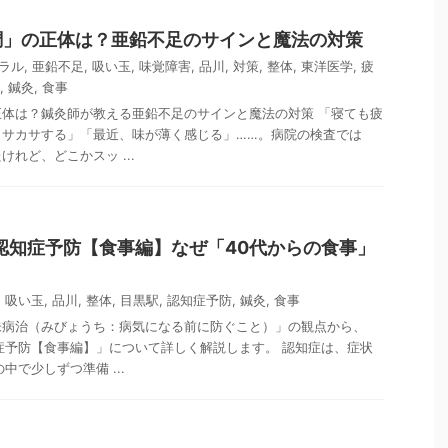
調」の正体は？亜鉛不足のサインと魔法の対策
ラル
,
亜鉛不足
,
吸い玉
,
味覚障害
,
品川
,
対策
,
整体
,
東洋医学
,
疲
,
鍼灸
,
食事
体は？鍼灸師が教える亜鉛不足のサインと魔法の対策 「寝ても疲
カサカサする」「最近、味が薄く感じる」……。病院の検査では
れど、どこかスッ ...
認知症予防【食事編】なぜ「40代からの食事」
,
吸い玉
,
品川
,
整体
,
目黒駅
,
認知症予防
,
鍼灸
,
食事
未病治（みびょうち：病気になる前に防ぐこと）」の観点から、
症予防【食事編】」について詳しく解説します。 認知症は、症状
中で少しずつ準備 ...