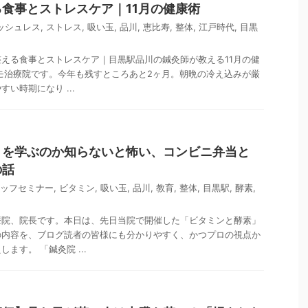
食事とストレスケア｜11月の健康術
ッシュレス
,
ストレス
,
吸い玉
,
品川
,
恵比寿
,
整体
,
江戸時代
,
目黒
える食事とストレスケア｜目黒駅品川の鍼灸師が教える11月の健
モ治療院です。今年も残すところあと2ヶ月。朝晩の冷え込みが厳
い時期になり ...
」を学ぶのか知らないと怖い、コンビニ弁当と
の話
ッフセミナー
,
ビタミン
,
吸い玉
,
品川
,
教育
,
整体
,
目黒駅
,
酵素
,
療院、院長です。本日は、先日当院で開催した「ビタミンと酵素」
の内容を、ブログ読者の皆様にも分かりやすく、かつプロの視点か
ます。 「鍼灸院 ...