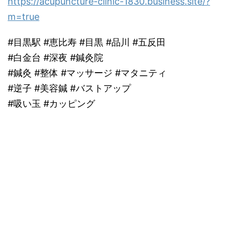
https://acupuncture-clinic-1830.business.site/?
m=true
#目黒駅 #恵比寿 #目黒 #品川 #五反田
#白金台 #深夜 #鍼灸院
#鍼灸 #整体 #マッサージ #マタニティ
#逆子 #美容鍼 #バストアップ
#吸い玉 #カッピング