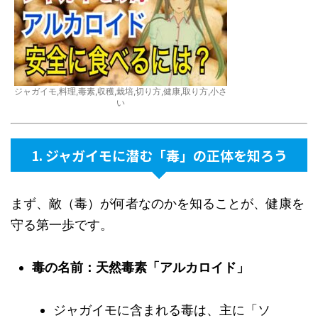
ジャガイモ,料理,毒素,収穫,栽培,切り方,健康,取り方,小さ
い
1. ジャガイモに潜む「毒」の正体を知ろう
まず、敵（毒）が何者なのかを知ることが、健康を
守る第一歩です。
毒の名前：天然毒素「アルカロイド」
ジャガイモに含まれる毒は、主に「ソ