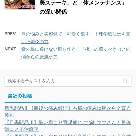
美ステーキ」と「体メンテナンス」
の深い関係
PREV
肩の悩みと美容鍼で「可愛く癒す」！理学療法士も驚
いた鍼灸の力
NEXT
紫外線に負けない肌を作る！「桃」の驚くべき力と内
側からの美肌ケア
最近の投稿
目黒駅品川【産後の痛み解消】右肩の痛みは腕から？育児
疲れ
【目黒駅品川】酷い肩こり育児疲れに悩むママさん！整体
編コスモ治療院