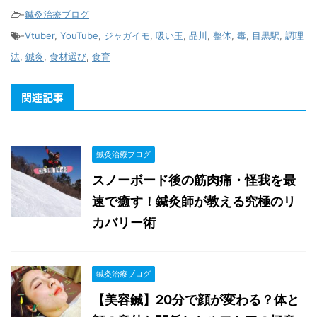
-
鍼灸治療ブログ
-
Vtuber
,
YouTube
,
ジャガイモ
,
吸い玉
,
品川
,
整体
,
毒
,
目黒駅
,
調理
法
,
鍼灸
,
食材選び
,
食育
関連記事
鍼灸治療ブログ
スノーボード後の筋肉痛・怪我を最
速で癒す！鍼灸師が教える究極のリ
カバリー術
鍼灸治療ブログ
【美容鍼】20分で顔が変わる？体と