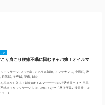
ブログ
首こり肩こり腰痛不眠に悩むキャバ嬢！オイルマ
イルマッサージ
,
スマホ首
,
ミネラル補給
,
メンテナンス
,
中殿筋
,
吸
,
目黒駅
,
美容鍼
,
腰痛
,
鍼灸
を根本から取る！鍼灸×オイルマッサージの相乗効果とは？ 目黒
不眠オイルマッサージ 1. はじめに：なぜ「座り仕事の接客業」は
ても、 ...