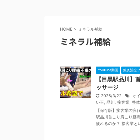
HOME
>
ミネラル補給
ミネラル補給
YouTube動画
鍼灸治療
【目黒駅品川】
ッサージ
2026/3/22
オ
い玉
,
品川
,
接客業
,
整体
【保存版】接客業の疲れ
駅品川首こり肩こり腰痛
疲れるのか？ 接客業といっ