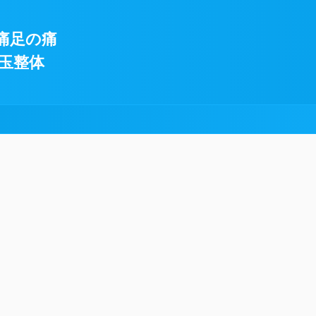
痛足の痛
玉整体
!