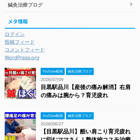
鍼灸治療ブログ
メタ情報
ログイン
投稿フィード
コメントフィード
WordPress.org
YouTube動画
鍼灸治療ブログ
2026/07/09
目黒駅品川【産後の痛み解消】右肩
の痛みは腕から？育児疲れ
YouTube動画
鍼灸治療ブログ
2026/06/27
【目黒駅品川】酷い肩こり育児疲れ
に悩むママさん！整体編コスモ治療