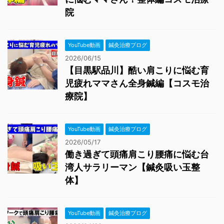
院
YouTube動画
鍼灸治療ブログ
2026/06/15
【目黒駅品川】酷い肩こりに悩む育
児疲れママさん全身鍼編【コスモ治
療院】
YouTube動画
鍼灸治療ブログ
2026/05/17
働き過ぎて頭痛肩こり腰痛に悩む台
湾人サラリーマン【鍼灸吸い玉整
体】
YouTube動画
鍼灸治療ブログ