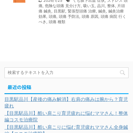
2026/1/25
くも膜下出血 症状
,
ストレス 頭
痛
,
危険な頭痛 見分け方
,
吸い玉
,
品川
,
整体
,
片頭
痛 鍼灸
,
目黒駅
,
緊張型頭痛 治療
,
鍼灸
,
鍼灸治療
効果
,
頭痛
,
頭痛 予防法
,
頭痛 原因
,
頭痛 病院 行く
べき
,
頭痛 種類
最近の投稿
目黒駅品川【産後の痛み解消】右肩の痛みは腕から？育児
疲れ
【目黒駅品川】酷い肩こり育児疲れに悩むママさん！整体
編コスモ治療院
【目黒駅品川】酷い肩こりに悩む育児疲れママさん全身鍼