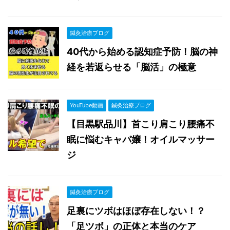
鍼灸治療ブログ
40代から始める認知症予防！脳の神
経を若返らせる「脳活」の極意
YouTube動画
鍼灸治療ブログ
【目黒駅品川】首こり肩こり腰痛不
眠に悩むキャバ嬢！オイルマッサー
ジ
鍼灸治療ブログ
足裏にツボはほぼ存在しない！？
「足ツボ」の正体と本当のケア