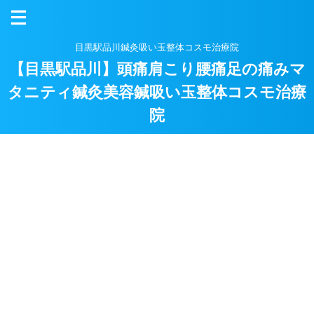
目黒駅品川鍼灸吸い玉整体コスモ治療院
【目黒駅品川】頭痛肩こり腰痛足の痛みマ
タニティ鍼灸美容鍼吸い玉整体コスモ治療
院