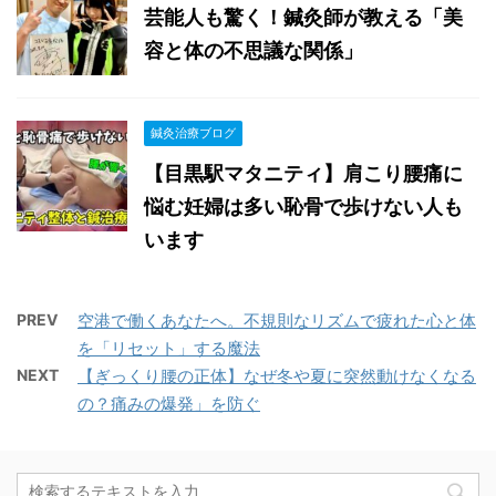
芸能人も驚く！鍼灸師が教える「美
容と体の不思議な関係」
鍼灸治療ブログ
【目黒駅マタニティ】肩こり腰痛に
悩む妊婦は多い恥骨で歩けない人も
います
PREV
空港で働くあなたへ。不規則なリズムで疲れた心と体
を「リセット」する魔法
NEXT
【ぎっくり腰の正体】なぜ冬や夏に突然動けなくなる
の？痛みの爆発」を防ぐ