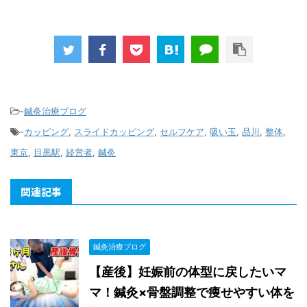
-
鍼灸治療ブログ
-
カッピング
,
スライドカッピング
,
セルフケア
,
吸い玉
,
品川
,
整体
,
東京
,
目黒駅
,
経営者
,
鍼灸
関連記事
鍼灸治療ブログ
【産後】妊娠前の体型に戻したいマ
マ！鍼灸×骨盤調整で痩せやすい体を