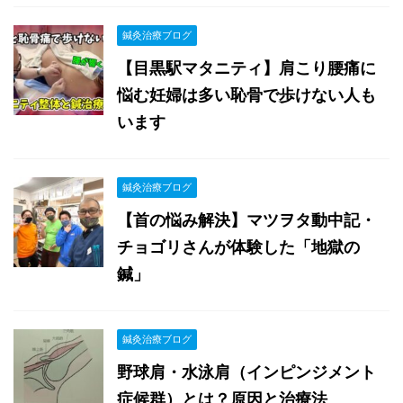
鍼灸治療ブログ
【目黒駅マタニティ】肩こり腰痛に
悩む妊婦は多い恥骨で歩けない人も
います
鍼灸治療ブログ
【首の悩み解決】マツヲタ動中記・
チョゴリさんが体験した「地獄の
鍼」
鍼灸治療ブログ
野球肩・水泳肩（インピンジメント
症候群）とは？原因と治療法