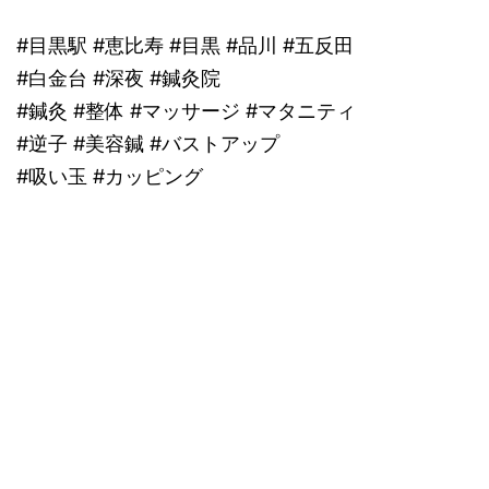
#目黒駅 #恵比寿 #目黒 #品川 #五反田
#白金台 #深夜 #鍼灸院
#鍼灸 #整体 #マッサージ #マタニティ
#逆子 #美容鍼 #バストアップ
#吸い玉 #カッピング