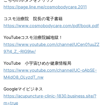
https://page.line.me/cosmobodycare.2011
コスモ治療院 院長の電子書籍
https://www.cosmobodycare.com/pdf/book.pdf
YouTubeコスモ治療院鍼地獄！
https://www.youtube.com/channel/UCen01uuZZ
97l4_Z_-RlG9lw/
YouTube 小宇宙ひめか健康情報局
https://www.youtube.com/channel/UC-oAbSE-
M4dO8_OLyzdT_nw
Googleマイビジネス
https://acupuncture-clinic-1830.business.site/?
m=true