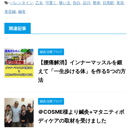
-
バレンタイン
,
乙女
,
可愛く
,
吸い玉
,
告白
,
品川
,
整体
,
目黒駅
,
美容
,
美容鍼
,
鍼灸
関連記事
鍼灸治療ブログ
【腰痛解消】インナーマッスルを鍛
えて「一生歩ける体」を作る5つの方
法
鍼灸治療ブログ
＠COSME様より鍼灸+マタニティボ
ディケアの取材を受けました