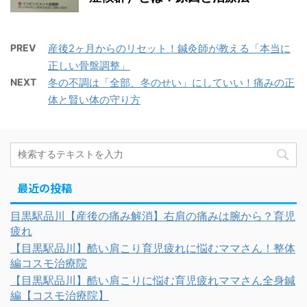
PREV
産後2ヶ月からのリセット！鍼灸師が教える「本当に
正しい骨盤調整」
NEXT
冬の不調は「全部、冬のせい」にしていい！痛みの正
体と賢い体の守り方
最近の投稿
目黒駅品川【産後の痛み解消】右肩の痛みは腕から？育児
疲れ
【目黒駅品川】酷い肩こり育児疲れに悩むママさん！整体
編コスモ治療院
【目黒駅品川】酷い肩こりに悩む育児疲れママさん全身鍼
編【コスモ治療院】