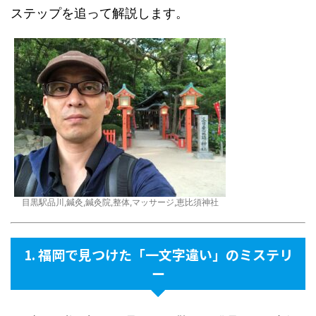
ステップを追って解説します。
目黒駅品川,鍼灸,鍼灸院,整体,マッサージ,恵比須神社
1. 福岡で見つけた「一文字違い」のミステリ
ー