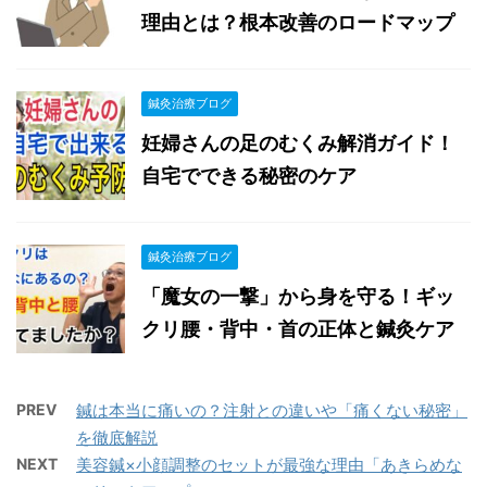
理由とは？根本改善のロードマップ
鍼灸治療ブログ
妊婦さんの足のむくみ解消ガイド！
自宅でできる秘密のケア
鍼灸治療ブログ
「魔女の一撃」から身を守る！ギッ
クリ腰・背中・首の正体と鍼灸ケア
PREV
鍼は本当に痛いの？注射との違いや「痛くない秘密」
を徹底解説
NEXT
美容鍼×小顔調整のセットが最強な理由「あきらめな