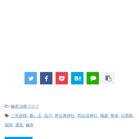
-
鍼灸治療ブログ
-
ご先祖様
,
吸い玉
,
品川
,
恵比寿神社
,
恵比須神社
,
感謝
,
整体
,
目黒駅
,
福岡
,
運気
,
鍼灸