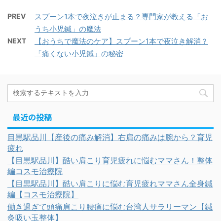
PREV
スプーン1本で夜泣きが止まる？専門家が教える「お
うち小児鍼」の魔法
NEXT
【おうちで魔法のケア】スプーン1本で夜泣き解消？
「痛くない小児鍼」の秘密
最近の投稿
目黒駅品川【産後の痛み解消】右肩の痛みは腕から？育児
疲れ
【目黒駅品川】酷い肩こり育児疲れに悩むママさん！整体
編コスモ治療院
【目黒駅品川】酷い肩こりに悩む育児疲れママさん全身鍼
編【コスモ治療院】
働き過ぎて頭痛肩こり腰痛に悩む台湾人サラリーマン【鍼
灸吸い玉整体】