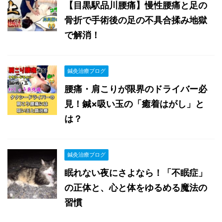
【目黒駅品川腰痛】慢性腰痛と足の
骨折で手術後の足の不具合揉み地獄
で解消！
鍼灸治療ブログ
腰痛・肩こりが限界のドライバー必
見！鍼×吸い玉の「癒着はがし」と
は？
鍼灸治療ブログ
眠れない夜にさよなら！「不眠症」
の正体と、心と体をゆるめる魔法の
習慣