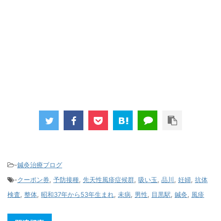
-
鍼灸治療ブログ
-
クーポン券
,
予防接種
,
先天性風疹症候群
,
吸い玉
,
品川
,
妊婦
,
抗体
検査
,
整体
,
昭和37年から53年生まれ
,
未病
,
男性
,
目黒駅
,
鍼灸
,
風疹