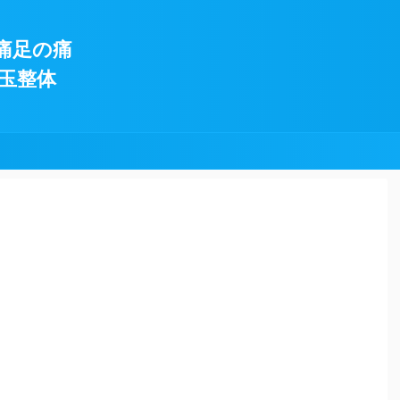
痛足の痛
玉整体
!