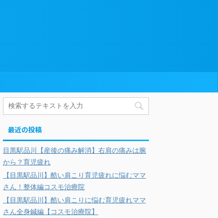
最近の投稿
目黒駅品川【産後の痛み解消】右肩の痛みは腕
から？育児疲れ
【目黒駅品川】酷い肩こり育児疲れに悩むママ
さん！整体編コスモ治療院
【目黒駅品川】酷い肩こりに悩む育児疲れママ
さん全身鍼編【コスモ治療院】