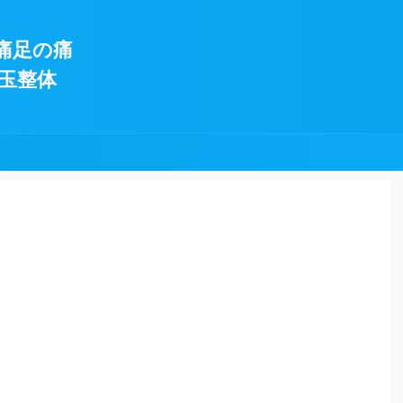
痛足の痛
玉整体
!