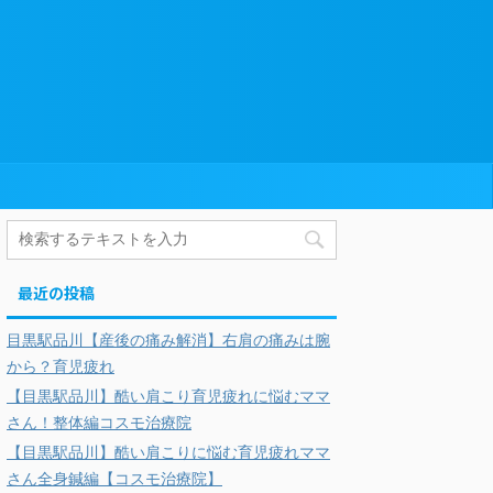
最近の投稿
目黒駅品川【産後の痛み解消】右肩の痛みは腕
から？育児疲れ
【目黒駅品川】酷い肩こり育児疲れに悩むママ
さん！整体編コスモ治療院
【目黒駅品川】酷い肩こりに悩む育児疲れママ
さん全身鍼編【コスモ治療院】