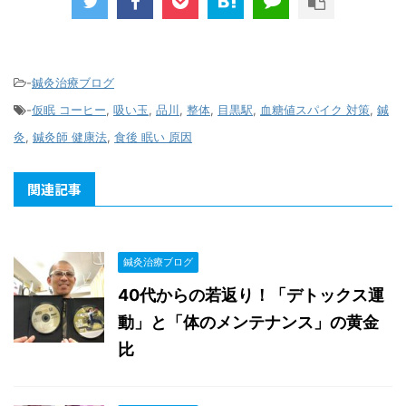
-
鍼灸治療ブログ
-
仮眠 コーヒー
,
吸い玉
,
品川
,
整体
,
目黒駅
,
血糖値スパイク 対策
,
鍼
灸
,
鍼灸師 健康法
,
食後 眠い 原因
関連記事
鍼灸治療ブログ
40代からの若返り！「デトックス運
動」と「体のメンテナンス」の黄金
比