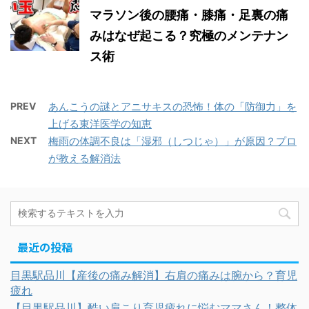
マラソン後の腰痛・膝痛・足裏の痛
みはなぜ起こる？究極のメンテナン
ス術
PREV
あんこうの謎とアニサキスの恐怖！体の「防御力」を
上げる東洋医学の知恵
NEXT
梅雨の体調不良は「湿邪（しつじゃ）」が原因？プロ
が教える解消法
最近の投稿
目黒駅品川【産後の痛み解消】右肩の痛みは腕から？育児
疲れ
【目黒駅品川】酷い肩こり育児疲れに悩むママさん！整体