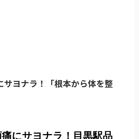
にサヨナラ！「根本から体を整
頭痛にサヨナラ！目黒駅品