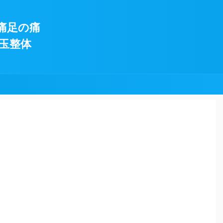
痛足の痛
玉整体
!