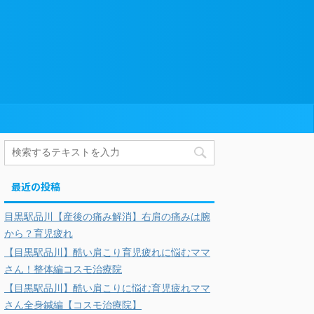
最近の投稿
目黒駅品川【産後の痛み解消】右肩の痛みは腕
から？育児疲れ
【目黒駅品川】酷い肩こり育児疲れに悩むママ
さん！整体編コスモ治療院
【目黒駅品川】酷い肩こりに悩む育児疲れママ
さん全身鍼編【コスモ治療院】