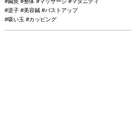
#鍼灸 #整体 #マッサージ #マタニティ
#逆子 #美容鍼 #バストアップ
#吸い玉 #カッピング