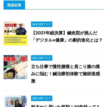
関連記事
鍼灸治療ブログ
【2021年総決算】鍼灸院が挑んだ
「デジタル×健康」の劇的進化とは？
鍼灸治療ブログ
立ち仕事で慢性腰痛と肩こり膝の痛
みに悩む！鍼治療初体験で施術後感
激
鍼灸治療ブログ
栃木から届いた笑顔！10年経っても