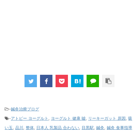
-
鍼灸治療ブログ
-
アトピー ヨーグルト
,
ヨーグルト 健康 嘘
,
リーキーガット 原因
,
吸
い玉
,
品川
,
整体
,
日本人 乳製品 合わない
,
目黒駅
,
鍼灸
,
鍼灸 食事指導