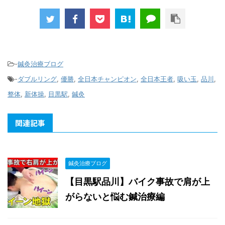
-
鍼灸治療ブログ
-
ダブルリング
,
優勝
,
全日本チャンピオン
,
全日本王者
,
吸い玉
,
品川
,
整体
,
新体操
,
目黒駅
,
鍼灸
関連記事
鍼灸治療ブログ
【目黒駅品川】バイク事故で肩が上
がらないと悩む鍼治療編