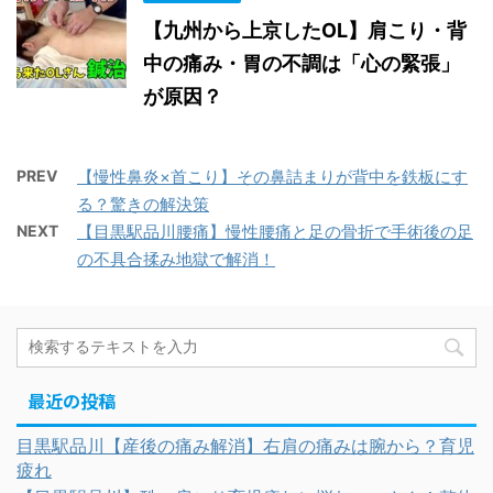
【九州から上京したOL】肩こり・背
中の痛み・胃の不調は「心の緊張」
が原因？
PREV
【慢性鼻炎×首こり】その鼻詰まりが背中を鉄板にす
る？驚きの解決策
NEXT
【目黒駅品川腰痛】慢性腰痛と足の骨折で手術後の足
の不具合揉み地獄で解消！
最近の投稿
目黒駅品川【産後の痛み解消】右肩の痛みは腕から？育児
疲れ