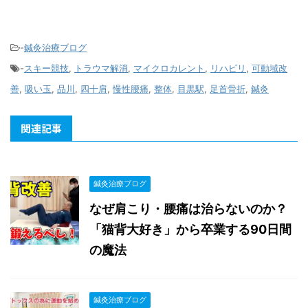
-
鍼灸治療ブログ
-
スキー競技
,
トラウマ解消
,
マイクロカレント
,
リハビリ
,
可動域改
善
,
吸い玉
,
品川
,
四十肩
,
慢性腰痛
,
整体
,
目黒駅
,
足首骨折
,
鍼灸
関連記事
鍼灸治療ブログ
なぜ肩こり・腰痛は治らないのか？
「猫背大好き」から卒業する90日間
の魔法
鍼灸治療ブログ