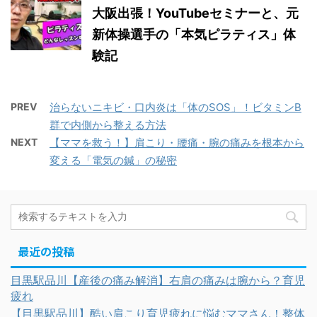
大阪出張！YouTubeセミナーと、元
新体操選手の「本気ピラティス」体
験記
PREV
治らないニキビ・口内炎は「体のSOS」！ビタミンB
群で内側から整える方法
NEXT
【ママを救う！】肩こり・腰痛・腕の痛みを根本から
変える「電気の鍼」の秘密
最近の投稿
目黒駅品川【産後の痛み解消】右肩の痛みは腕から？育児
疲れ
【目黒駅品川】酷い肩こり育児疲れに悩むママさん！整体