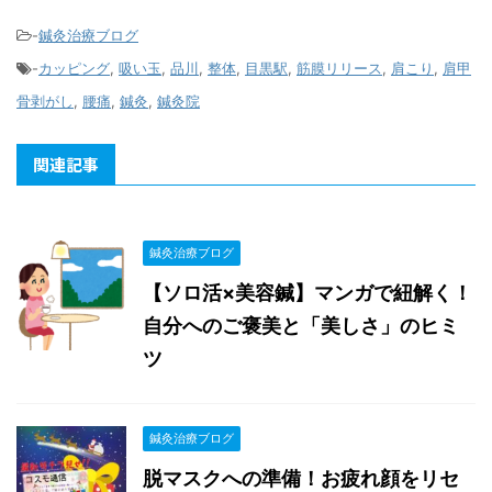
-
鍼灸治療ブログ
-
カッピング
,
吸い玉
,
品川
,
整体
,
目黒駅
,
筋膜リリース
,
肩こり
,
肩甲
骨剥がし
,
腰痛
,
鍼灸
,
鍼灸院
関連記事
鍼灸治療ブログ
【ソロ活×美容鍼】マンガで紐解く！
自分へのご褒美と「美しさ」のヒミ
ツ
鍼灸治療ブログ
脱マスクへの準備！お疲れ顔をリセ