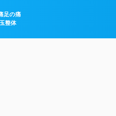
痛足の痛
玉整体