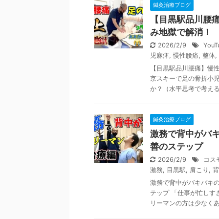
鍼灸治療ブログ
【目黒駅品川腰
み地獄で解消！
2026/2/9
You
児麻痺
,
慢性腰痛
,
整体
,
【目黒駅品川腰痛】慢
京スキーで足の骨折小児
か？（水平思考で考える体 
鍼灸治療ブログ
激務で背中がバ
善のステップ
2026/2/9
コス
激務
,
目黒駅
,
肩こり
,
背
激務で背中がバキバキ
テップ 「仕事が忙しす
リーマンの方は少なくあり