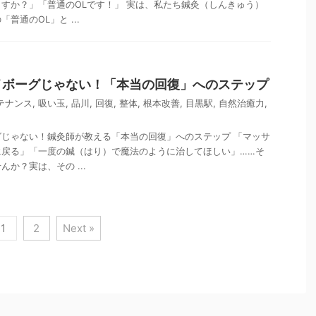
すか？」「普通のOLです！」 実は、私たち鍼灸（しんきゅう）
普通のOL」と ...
イボーグじゃない！「本当の回復」へのステップ
テナンス
,
吸い玉
,
品川
,
回復
,
整体
,
根本改善
,
目黒駅
,
自然治癒力
,
じゃない！鍼灸師が教える「本当の回復」へのステップ 「マッサ
に戻る」「一度の鍼（はり）で魔法のように治してほしい」……そ
か？実は、その ...
1
2
Next »