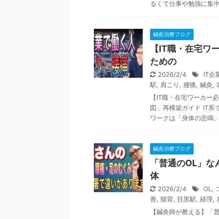
るくて仕事や勉強に集中で
鍼灸治療ブログ
【IT職・在宅ワ
ための
2026/2/4
IT企
駅
,
肩こり
,
腰痛
,
鍼灸
,
【IT職・在宅ワーカー
図」再構築ガイド IT系
ワークは「身体の悲鳴」を
鍼灸治療ブログ
「普通のOL」な
体
2026/2/4
OL
,
善
,
猫背
,
目黒駅
,
経理
,
【鍼灸師が教える】「普