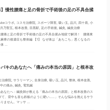
痛】慢性腰痛と足の骨折で手術後の足の不具合揉
Tubeコラボ
,
コスモ治療院
,
スポーツ障害
,
吸い玉
,
品川
,
四十肩
,
小
月乃聖五
,
根本改善
,
目黒駅
,
足の手術後
,
鍼灸
,
鍼灸治療
性腰痛と足の骨折で手術後の足の不具合揉み地獄で解消！ 腰痛東
麻痺の後遺症も整体編 【1】 なぜ体は「あちこち」悪くなるの
...
キバキのあなたへ「痛みの本当の原因」と根本改
モ治療院
,
サラリーマン
,
全身治療
,
吸い玉
,
品川
,
整体
,
根本改善
,
中の痛み
,
鍼灸
,
電気鍼
のあなたへ：鍼灸師が教える「痛みの本当の原因」と根本改善のス
ぎて、背中も首も鉄板のように硬い……」そんな悩みを抱えるサラ
ません。マッサ ...