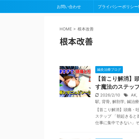
お問い合わせ
プライバシーポリシー
HOME
>
根本改善
根本改善
鍼灸治療ブログ
【首こり解消】
す魔法のステッ
2026/2/10
AK
,
駅
,
背骨
,
解剖学
,
鍼治療
【首こり解消】頭痛・
ステップ 「朝起きると
仕事に集中できない」そん