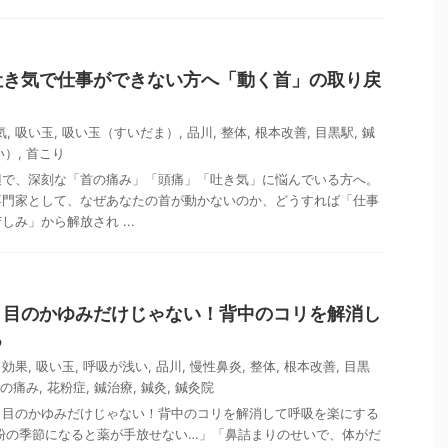
吐き気で仕事ができない方へ「動く首」の取り戻
気
,
吸い玉
,
吸い玉（すいだま）
,
品川
,
整体
,
根本改善
,
目黒駅
,
鍼
い）
,
首こり
辺で、深刻な「首の痛み」「頭痛」「吐き気」に悩んでいる方へ。
専門家として、なぜあなたの首が動かないのか、どうすれば「仕事
み」から解放され ...
・目のかゆみだけじゃない！背中のコリを解消し
る
,
効果
,
吸い玉
,
呼吸が浅い
,
品川
,
慢性鼻炎
,
整体
,
根本改善
,
目黒
の痛み
,
花粉症
,
鍼治療
,
鍼灸
,
鍼灸院
・目のかゆみだけじゃない！背中のコリを解消して呼吸を楽にする
粉の季節になると薬が手放せない…」「鼻詰まりのせいで、体がだ