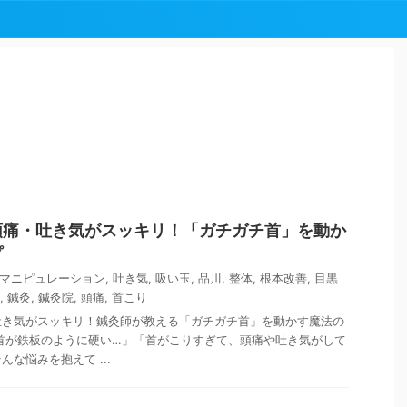
!
頭痛・吐き気がスッキリ！「ガチガチ首」を動か
プ
マニピュレーション
,
吐き気
,
吸い玉
,
品川
,
整体
,
根本改善
,
目黒
,
鍼灸
,
鍼灸院
,
頭痛
,
首こり
吐き気がスッキリ！鍼灸師が教える「ガチガチ首」を動かす魔法の
首が鉄板のように硬い…」「首がこりすぎて、頭痛や吐き気がして
な悩みを抱えて ...