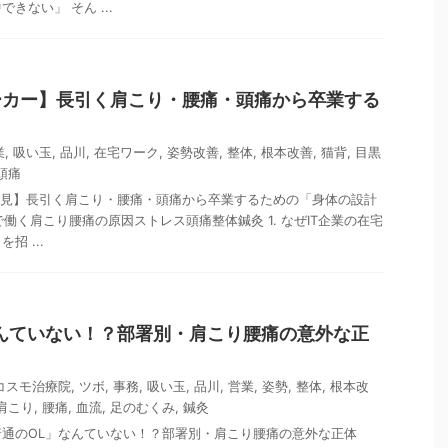
きない」 そん ...
ーカー】長引く肩こり・腰痛・頭痛から卒業する
業
,
吸い玉
,
品川
,
在宅ワーク
,
姿勢改善
,
整体
,
根本改善
,
猫背
,
目黒
頭痛
必見】長引く肩こり・腰痛・頭痛から卒業するための「身体の設計
で働く肩こり腰痛の原因ストレス頭痛整体鍼灸 1. なぜIT企業の在宅
招 ...
んていない！？部署別・肩こり腰痛の意外な正
コスモ治療院
,
ツボ
,
事務
,
吸い玉
,
品川
,
営業
,
姿勢
,
整体
,
根本改
肩こり
,
腰痛
,
血流
,
足のむくみ
,
鍼灸
通のOL」なんていない！？部署別・肩こり腰痛の意外な正体