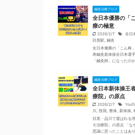
鍼灸治療ブログ
全日本優勝の「
療の極意
2026/2/7
全日
目黒駅
,
鍼灸
全日本優勝の「こん棒」
寿鍼灸新体操全日本選手
「鍼灸師」になったのか 
鍼灸治療ブログ
全日本新体操王
療院」の原点
2026/2/7
YouT
川
,
怪我
,
整体
,
新体操
,
目黒・品川で選ばれる
モ治療院」の原点 「な
思議に思ったことはありま