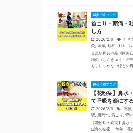
鍼灸治療ブログ
首こり・頭痛・
し方
2026/2/6
吐き
灸
,
頭痛
,
頸椎（けいつ
目黒駅周辺や品川区近
鍼灸（しんきゅう）の
も手につかないほどの苦し
鍼灸治療ブログ
【花粉症】鼻水
て呼吸を楽にす
2026/2/6
便秘
駅
,
肌荒れ
,
肩こり
,
背中
【花粉症の真実】鼻水
鍼灸の秘密 「毎年、花