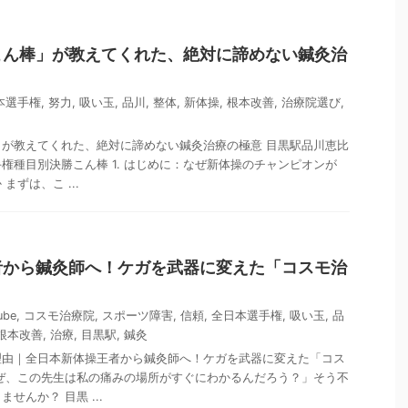
こん棒」が教えてくれた、絶対に諦めない鍼灸治
本選手権
,
努力
,
吸い玉
,
品川
,
整体
,
新体操
,
根本改善
,
治療院選び
,
が教えてくれた、絶対に諦めない鍼灸治療の極意 目黒駅品川恵比
権種目別決勝こん棒 1. はじめに：なぜ新体操のチャンピオンが
まずは、こ ...
者から鍼灸師へ！ケガを武器に変えた「コスモ治
ube
,
コスモ治療院
,
スポーツ障害
,
信頼
,
全日本選手権
,
吸い玉
,
品
根本改善
,
治療
,
目黒駅
,
鍼灸
理由｜全日本新体操王者から鍼灸師へ！ケガを武器に変えた「コス
ぜ、この先生は私の痛みの場所がすぐにわかるんだろう？」そう不
せんか？ 目黒 ...